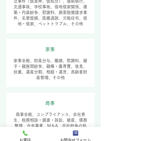
立事件（仮差押、仮処分）、強制執行、
交通事故、学校事故、借地借家関係、建
築・内装紛争、慰謝料、損害賠償請求事
件、名誉毀損、医療過誤、欠陥住宅、借
地・借家、ペットトラブル、その他
家事
家事全般、財産分与、離婚、慰謝料、親
子・親族間紛争、親権・養育費、後見、
扶養、遺産分割、相続・遺言、高齢者財
産管理、その他
​商事
商事全般、コンプライアンス、会社更
生、税務相談・調査・訴訟、破産、債務
整理、合弁事業、M＆A、会社紛争の処
理、役員会・株主総会の指導・立ち会
い、手形・小切手訴訟、労働法、独占禁
お電話
お問合せフォーム